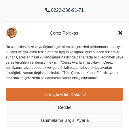
0222-236-91-71
Organize Sanayi Bölgesi 9. Cd. No:16
Çerez Politikası
Odunpazarı/Eskişehir
Bu web sitesi bize veya üçüncü şahıslara ait çerezleri performans amacıyla
kullanır ve göz atma tercihlerinize uygun ve ilginizi çekebilecek reklamlar
Soziale Medien
sunar. Çerezleri nasıl kullandığımız hakkında daha fazla bilgi edinmek veya
çerez tercihlerinizi değiştirmek için "Çerez Ayarları" na tıklayın. Çerez
politikamızı ziyaret ederek ve içerdiği talimatları izleyerek bu ayarları
istediğiniz zaman değiştirebilirsiniz. "Tüm Çerezleri Kabul Et" i tıklayarak,
cihazınızda çerezlerin saklanmasını kabul etmiş olursunuz.
Tüm Çerezleri Kabul Et
Reddet
Copyright © 2026 Gold Harvest |
Tanımalama Bilgisi Ayarla