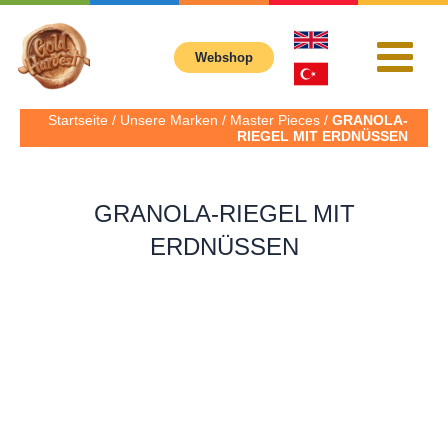
İçeriğe
atla
Webshop
Main
Menu
Startseite / Unsere Marken / Master Pieces /
GRANOLA-
RIEGEL MIT ERDNÜSSEN
GRANOLA-RIEGEL MIT
ERDNÜSSEN