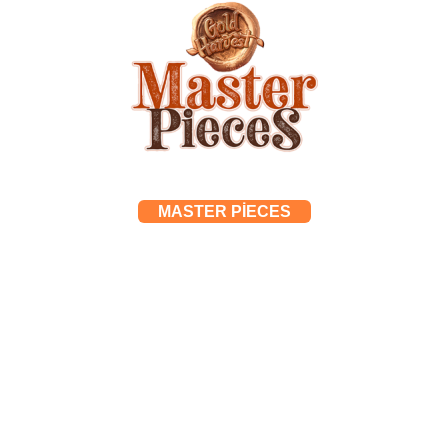
MASTER PİECES