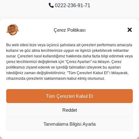
0222-236-91-71
Organize Sanayi Bölgesi 9. Cd. No:16
Çerez Politikası
Odunpazarı/Eskişehir
Bu web sitesi bize veya üçüncü şahıslara ait çerezleri performans amacıyla
kullanır ve göz atma tercihlerinize uygun ve ilginizi çekebilecek reklamlar
Soziale Medien
sunar. Çerezleri nasıl kullandığımız hakkında daha fazla bilgi edinmek veya
çerez tercihlerinizi değiştirmek için "Çerez Ayarları" na tıklayın. Çerez
politikamızı ziyaret ederek ve içerdiği talimatları izleyerek bu ayarları
istediğiniz zaman değiştirebilirsiniz. "Tüm Çerezleri Kabul Et" i tıklayarak,
cihazınızda çerezlerin saklanmasını kabul etmiş olursunuz.
Tüm Çerezleri Kabul Et
Reddet
Copyright © 2026 Gold Harvest |
Tanımalama Bilgisi Ayarla