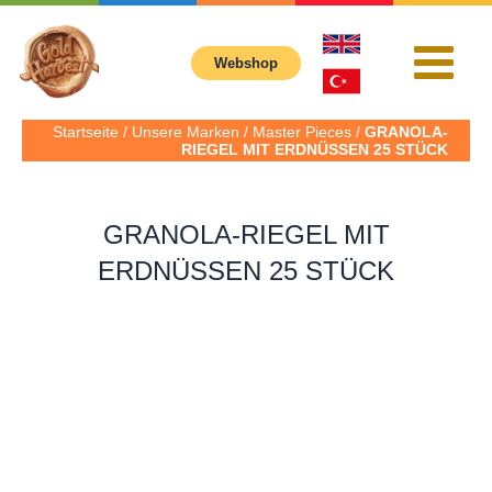
İçeriğe
atla
Webshop
Main
Menu
Startseite / Unsere Marken / Master Pieces /
GRANOLA-
RIEGEL MIT ERDNÜSSEN 25 STÜCK
GRANOLA-RIEGEL MIT
ERDNÜSSEN 25 STÜCK