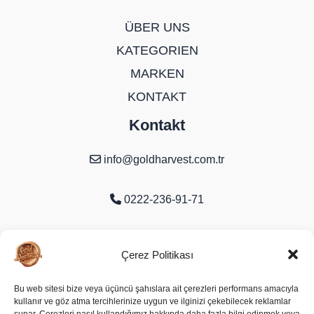
ÜBER UNS
KATEGORIEN
MARKEN
KONTAKT
Kontakt
info@goldharvest.com.tr
0222-236-91-71
Organize Sanayi Bölgesi 9. Cd. No:16
Çerez Politikası
Odunpazarı/Eskişehir
Bu web sitesi bize veya üçüncü şahıslara ait çerezleri performans amacıyla
kullanır ve göz atma tercihlerinize uygun ve ilginizi çekebilecek reklamlar
Soziale Medien