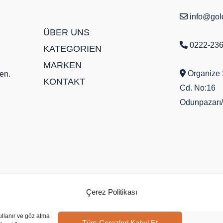
info@gold
ÜBER UNS
0222-236
KATEGORIEN
MARKEN
Organize 
en.
KONTAKT
Cd. No:16
Odunpazarı/
Çerez Politikası
ullanır ve göz atma
Tüm Çerezleri Kabul Et