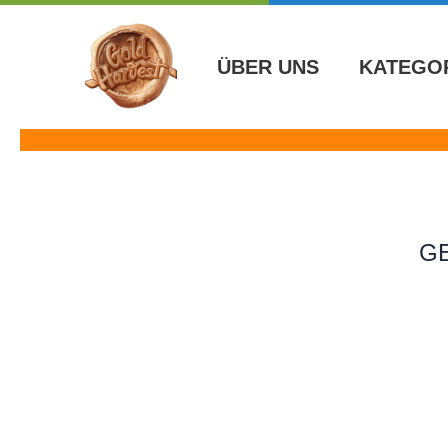
İçeriğe
atla
ÜBER UNS
KATEGO
G