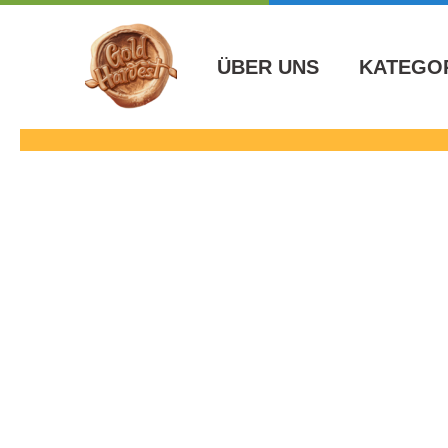
İçeriğe
atla
ÜBER UNS
KATEGO