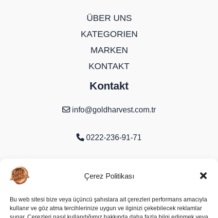
ÜBER UNS
KATEGORIEN
MARKEN
KONTAKT
Kontakt
info@goldharvest.com.tr
0222-236-91-71
Organize Sanayi Bölgesi 9. Cd. No:16
Çerez Politikası
Odunpazarı/Eskişehir
Bu web sitesi bize veya üçüncü şahıslara ait çerezleri performans amacıyla
kullanır ve göz atma tercihlerinize uygun ve ilginizi çekebilecek reklamlar
Soziale Medien
sunar. Çerezleri nasıl kullandığımız hakkında daha fazla bilgi edinmek veya