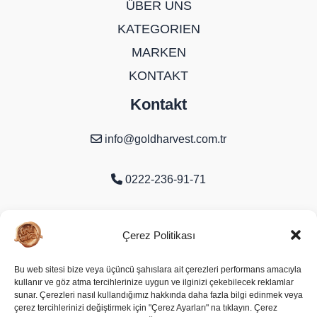
ÜBER UNS
KATEGORIEN
MARKEN
KONTAKT
Kontakt
info@goldharvest.com.tr
0222-236-91-71
Organize Sanayi Bölgesi 9. Cd. No:16
Çerez Politikası
Odunpazarı/Eskişehir
Bu web sitesi bize veya üçüncü şahıslara ait çerezleri performans amacıyla
kullanır ve göz atma tercihlerinize uygun ve ilginizi çekebilecek reklamlar
Soziale Medien
sunar. Çerezleri nasıl kullandığımız hakkında daha fazla bilgi edinmek veya
çerez tercihlerinizi değiştirmek için "Çerez Ayarları" na tıklayın. Çerez