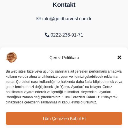
Kontakt
info@goldharvest.com.tr
0222-236-91-71
Organize Sanayi Bölgesi 9. Cd. No:16
Çerez Politikası
Odunpazarı/Eskişehir
Bu web sitesi bize veya üçüncü şahıslara ait çerezleri performans amacıyla
kullanır ve göz atma tercihlerinize uygun ve ilginizi çekebilecek reklamlar
Soziale Medien
sunar. Çerezleri nasıl kullandığımız hakkında daha fazla bilgi edinmek veya
çerez tercihlerinizi değiştirmek için "Çerez Ayarları" na tıklayın. Çerez
politikamızı ziyaret ederek ve içerdiği talimatları izleyerek bu ayarları
istediğiniz zaman değiştirebilirsiniz. "Tüm Çerezleri Kabul Et" i tıklayarak,
cihazınızda çerezlerin saklanmasını kabul etmiş olursunuz.
Tüm Çerezleri Kabul Et